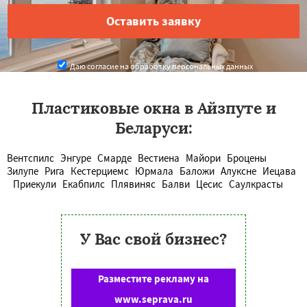
Даю согласие на обработку персональных данных
Пластиковые окна в Айзпуте и
Беларуси:
Вентспилс
Энгуре
Смарде
Вестиена
Майори
Броцены
Зилупе
Рига
Кестерциемс
Юрмала
Баложи
Алуксне
Иецава
Приекули
Екабпилс
Плявиняс
Балви
Цесис
Саулкрасты
У Вас свой бизнес?
Разместите рекламу на
www.seprava.ru