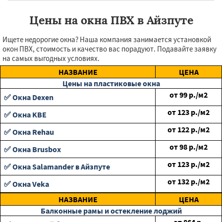
Цены на окна ПВХ в Айзпуте
Ищете недорогие окна? Наша компания занимается установкой
окон ПВХ, стоимость и качество вас порадуют. Подавайте заявку
на самых выгодных условиях.
НАЗВАНИЕ
ЦЕНА
Цены на пластиковые окна
от
99
р./м2
✅ Окна Dexen
от
123
р./м2
✅ Окна KBE
от
122
р./м2
✅ Окна Rehau
от
98
р./м2
✅ Окна Brusbox
от
123
р./м2
✅ Окна Salamander в Айзпуте
от
132
р./м2
✅ Окна Veka
НАЗВАНИЕ
ЦЕНА
Балконные рамы и остекление лоджий