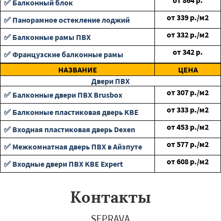
от
864
р.
✅ Балконный блок
от
339
р./м2
✅ Панорамное остекление лоджий
от
332
р./м2
✅ Балконные рамы ПВХ
от
342
р.
✅ Французские балконные рамы
НАЗВАНИЕ
ЦЕНА
Двери ПВХ
от
307
р./м2
✅ Балконные двери ПВХ Brusbox
от
333
р./м2
✅ Балконные пластиковая дверь KBE
от
453
р./м2
✅ Входная пластиковая дверь Dexen
от
577
р./м2
✅ Межкомнатная дверь ПВХ в Айзпуте
от
608
р./м2
✅ Входные двери ПВХ KBE Expert
Контакты
SEPRAVA