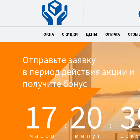
ОКНА
СКИДКИ
ЦЕНЫ
ОПЛАТА
ОТЗЫ
Отправьте заявку
в период действия акции и
получите бонус
17
20
3
:
:
часов
минут
сек