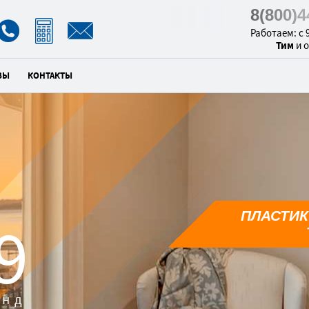
8(800)
Работаем: с 9
Тим
и 
ВЫ
КОНТАКТЫ
ПЛАСТИК
8
унд