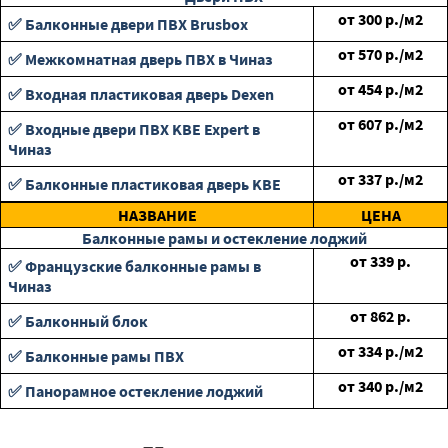
от
300
р./м2
✅ Балконные двери ПВХ Brusbox
от
570
р./м2
✅ Межкомнатная дверь ПВХ в Чиназ
от
454
р./м2
✅ Входная пластиковая дверь Dexen
от
607
р./м2
✅ Входные двери ПВХ KBE Expert в
Чиназ
от
337
р./м2
✅ Балконные пластиковая дверь KBE
НАЗВАНИЕ
ЦЕНА
Балконные рамы и остекление лоджий
от
339
р.
✅ Французские балконные рамы в
Чиназ
от
862
р.
✅ Балконный блок
от
334
р./м2
✅ Балконные рамы ПВХ
от
340
р./м2
✅ Панорамное остекление лоджий