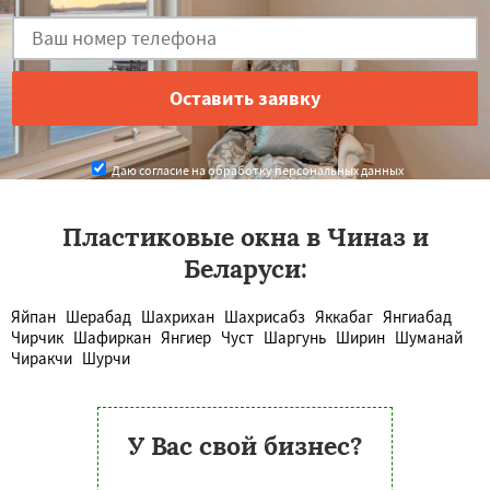
Даю согласие на обработку персональных данных
Пластиковые окна в Чиназ и
Беларуси:
Яйпан
Шерабад
Шахрихан
Шахрисабз
Яккабаг
Янгиабад
Чирчик
Шафиркан
Янгиер
Чуст
Шаргунь
Ширин
Шуманай
Чиракчи
Шурчи
У Вас свой бизнес?