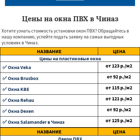
Цены на окна ПВХ в Чиназ
Хотите узнать стоимость установки окон ПВХ? Обращайтесь в
нашу компанию, успейте подать заявку на самых выгодных
условиях в Чиназ.
НАЗВАНИЕ
ЦЕНА
Цены на пластиковые окна
от
123
р./м2
✅ Окна Veka
от
92
р./м2
✅ Окна Brusbox
от
115
р./м2
✅ Окна KBE
от
121
р./м2
✅ Окна Rehau
от
92
р./м2
✅ Окна Dexen
от
125
р./м2
✅ Окна Salamander в Чиназ
НАЗВАНИЕ
ЦЕНА
Двери ПВХ