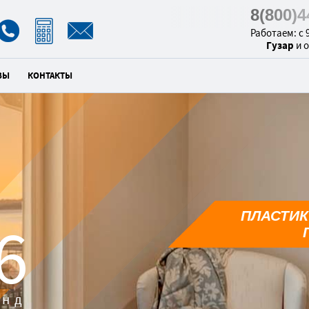
8(800)
Работаем: с 9
Гузар
и 
ВЫ
КОНТАКТЫ
ПЛАСТИК
5
унд