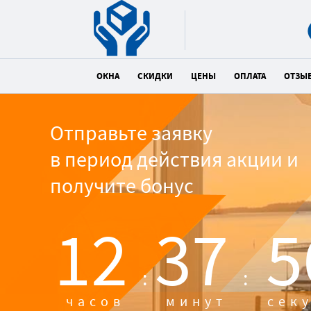
ОКНА
СКИДКИ
ЦЕНЫ
ОПЛАТА
ОТЗЫ
Отправьте заявку
в период действия акции и
получите бонус
12
37
5
:
:
часов
минут
сек