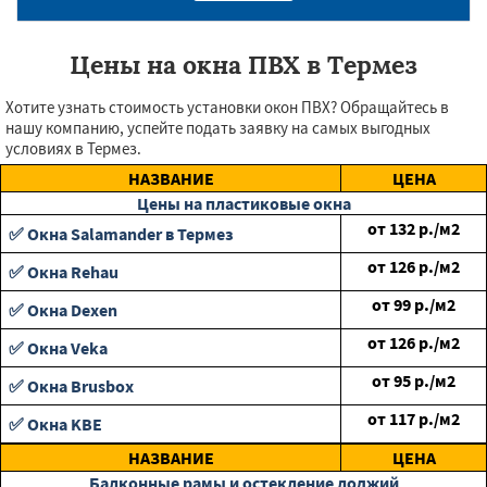
Цены на окна ПВХ в Термез
Хотите узнать стоимость установки окон ПВХ? Обращайтесь в
нашу компанию, успейте подать заявку на самых выгодных
условиях в Термез.
НАЗВАНИЕ
ЦЕНА
Цены на пластиковые окна
от
132
р./м2
✅ Окна Salamander в Термез
от
126
р./м2
✅ Окна Rehau
от
99
р./м2
✅ Окна Dexen
от
126
р./м2
✅ Окна Veka
от
95
р./м2
✅ Окна Brusbox
от
117
р./м2
✅ Окна KBE
НАЗВАНИЕ
ЦЕНА
Балконные рамы и остекление лоджий