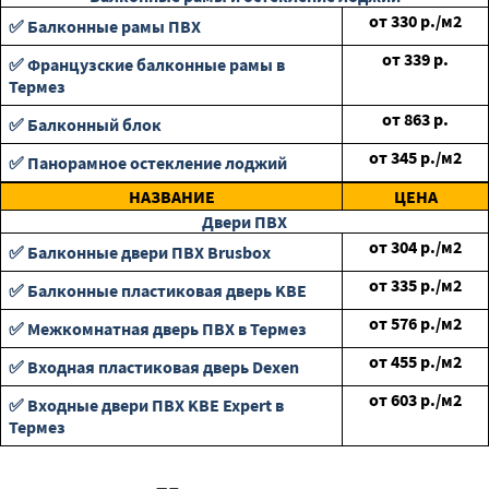
от
330
р./м2
✅ Балконные рамы ПВХ
от
339
р.
✅ Французские балконные рамы в
Термез
от
863
р.
✅ Балконный блок
от
345
р./м2
✅ Панорамное остекление лоджий
НАЗВАНИЕ
ЦЕНА
Двери ПВХ
от
304
р./м2
✅ Балконные двери ПВХ Brusbox
от
335
р./м2
✅ Балконные пластиковая дверь KBE
от
576
р./м2
✅ Межкомнатная дверь ПВХ в Термез
от
455
р./м2
✅ Входная пластиковая дверь Dexen
от
603
р./м2
✅ Входные двери ПВХ KBE Expert в
Термез