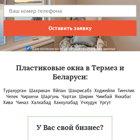
Даю согласие на обработку персональных данных
Пластиковые окна в Термез и
Беларуси:
Туракурган
Шахрихан
Яйпан
Шахрисабз
Ходжейли
Тинчлик
Челек
Чиракчи
Шаргунь
Чартак
Ширин
Чимбай
Яккабаг
Хива
Чиназ
Халкабад
Хаккулабад
Учкудук
Ургут
У Вас свой бизнес?