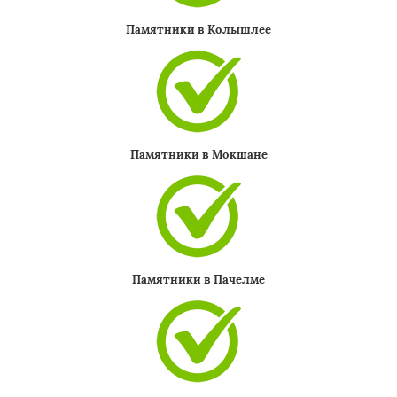
Памятники в Колышлее
Памятники в Мокшане
Памятники в Пачелме