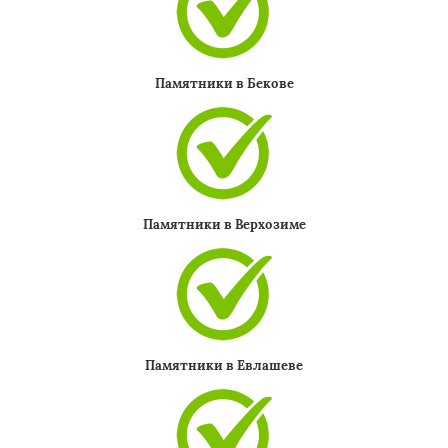
Памятники в Бекове
Памятники в Верхозиме
Памятники в Евлашеве