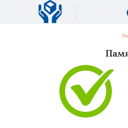
Гл
Памя