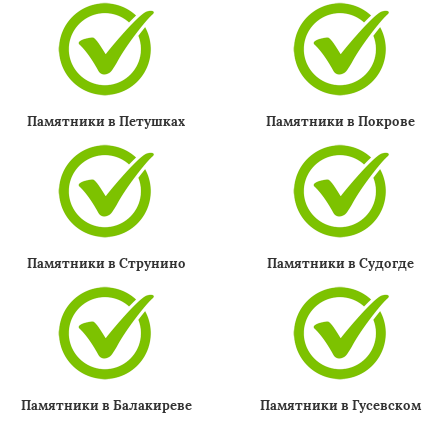
Памятники в Петушках
Памятники в Покрове
Памятники в Струнино
Памятники в Судогде
Памятники в Балакиреве
Памятники в Гусевском