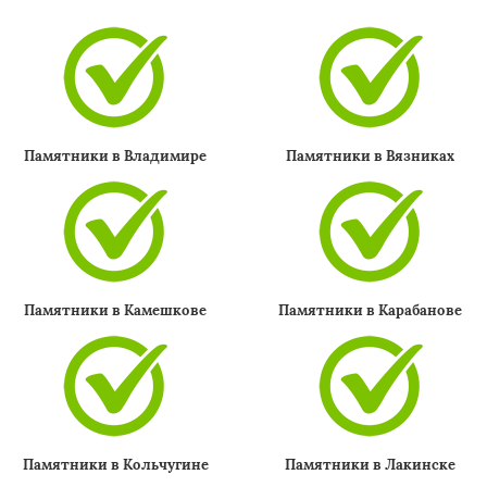
Памятники в Владимире
Памятники в Вязниках
×
Памятники в Камешкове
Памятники в Карабанове
Даю согласие на обработку персональных данных
Памятники в Кольчугине
Памятники в Лакинске