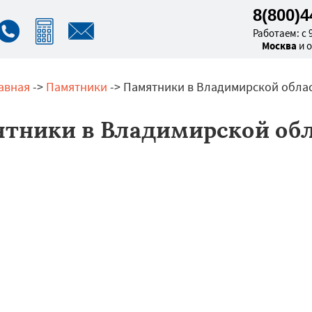
8(800)
Работаем: с 9
Москва
и 
авная
->
Памятники
-> Памятники в Владимирской обла
тники в Владимирской об