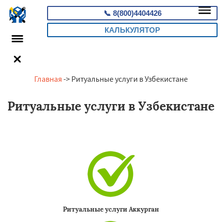
📞
8(800)4404426
КАЛЬКУЛЯТОР
Главная
-> Ритуальные услуги в Узбекистане
Ритуальные услуги в Узбекистане
Ритуальные услуги Аккурган