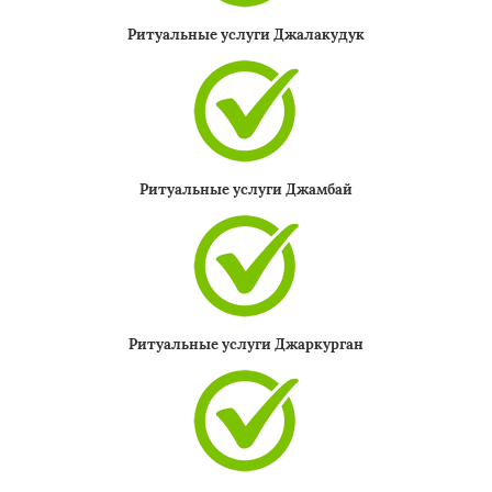
Ритуальные услуги Джалакудук
Ритуальные услуги Джамбай
Ритуальные услуги Джаркурган