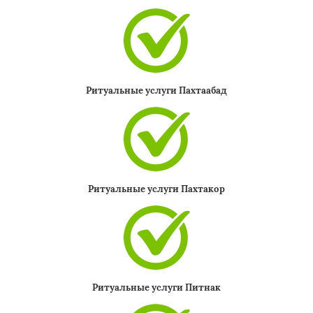
Ритуальные услуги Пахтаабад
Ритуальные услуги Пахтакор
Ритуальные услуги Питнак