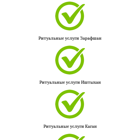
Ритуальные услуги Зарафшан
Ритуальные услуги Иштыхан
Ритуальные услуги Каган