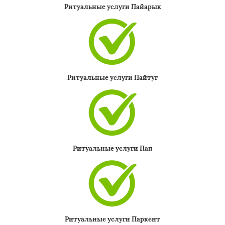
Ритуальные услуги Пайарык
Ритуальные услуги Пайтуг
Ритуальные услуги Пап
Ритуальные услуги Паркент