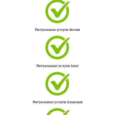
Ритуальные услуги Акташ
Ритуальные услуги Алат
Ритуальные услуги Алмалык