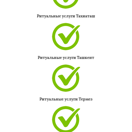
Ритуальные услуги Тахиаташ
Ритуальные услуги Ташкент
Ритуальные услуги Термез