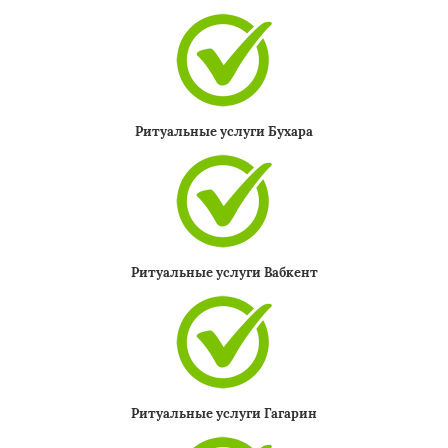
Ритуальные услуги Бухара
Ритуальные услуги Вабкент
Ритуальные услуги Гагарин